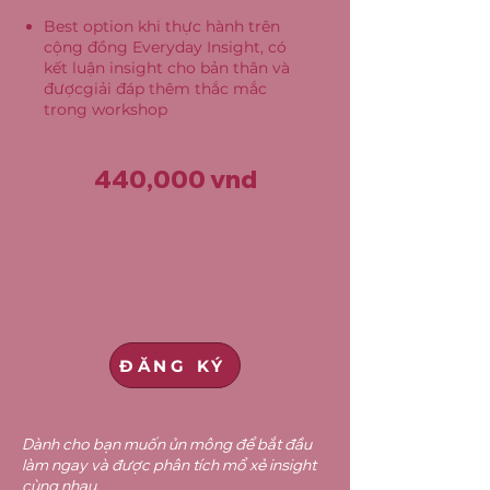
​Best option khi thực hành
trên
cộng đồng Everyday Insight, có
kết luận insight cho bản thân và
đượcgiải đáp thêm thắc mắc
trong workshop
​440,000 vnd
ĐĂNG KÝ
Dành cho bạn muốn ủn mông để bắt đầu
làm ngay và được phân tích mổ xẻ insight
cùng nhau.