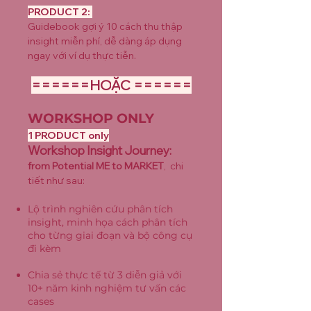
PRODUCT 2:
​Guidebook gợi ý 10 cách thu thập
insight miễn phí, dễ dàng áp dụng
ngay với ví dụ thực tiễn.
=====
=
H
O
Ặ
C ======
WORKSHOP ONLY
1 PRODUCT
only
W
orksho
p Insight Jo
urney:
from Potential ME to MARKET
, chi
tiết như sau:
Lộ trình nghiên cứu phân tích
insight, minh họa cách phân tích
cho từng giai đoạn và bộ công cụ
đi kèm
Chia sẻ thực tế từ 3 diễn giả với
10+ năm kinh nghiệm tư vấn
các
cases