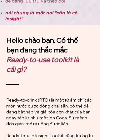
dễ dàng lưu trữ và theo dõi
nói chung là một nơi "​cần là có
insight"
Hello chào bạn. Có thể
bạn đang thắc mắc
Ready-to-use toolkit là
cái gì?
Ready-to-drink (RTD) là một từ ám chỉ các
món nước được đóng chai sẵn, có thể dễ
dàng bật nắp và giải tỏa cơn khát của bạn
ngay tắp lự, như một lon Coca. Sứ mệnh
đơn giản: mở ra uống được liền.
Ready-to-use Insight Toolkit cũng tương tự.