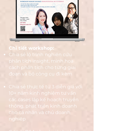
​​Chi tiết workshop:
Chia sẻ lộ trình nghiên cứu
phân tích insight, minh họa
cách phân tích cho từng giai
đoạn và bộ công cụ đi kèm
Chia sẻ thực tế từ 3 diễn giả với
10+ năm kinh nghiệm tư vấn
các cases lập kế hoạch truyền
thông, phát triển kinh doanh
cho cá nhân và chủ doanh
nghiệp