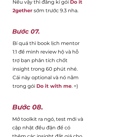
Nếu vậy thì đăng kí gói
Do it
2gether
sớm trước 9.3 nha.
Bước 07.
Bí quá thì book lịch mentor
1:1 để mình review hộ và hỗ
trợ bạn phân tích chốt
insight trong 60 phút nhé.
Cái này optional và nó nằm
trong gói
Do it with me
. =)
Bước 08.
Mở toolkit ra ngó, test mới và
cập nhật đều đặn để có
thêm các insight đắt giá cho