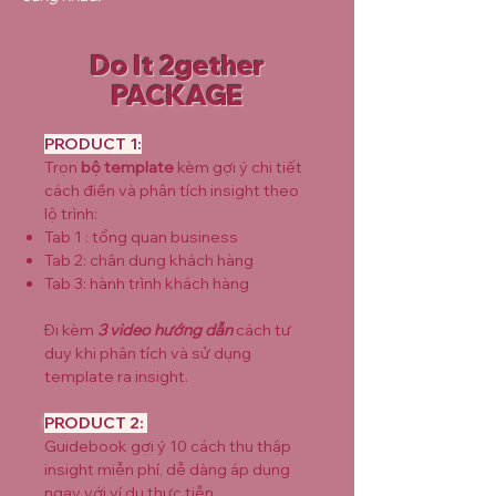
Do It 2gether
PACKAGE
​​PRODUCT 1:
Trọn
bộ template
kèm gợi ý chi
tiết
cách điền và phân tích insight theo
lộ trình:
Tab 1 :
tổng quan business
Tab 2: chân dung khách hàng
Tab 3: hành trình khách hàng
Đi kèm
3 video hướng dẫn
cách tư
duy khi phân tích và sử dụng
template ra insight.
PRODUCT 2:
​Guidebook gợi ý 10 cách thu thập
insight miễn phí, dễ dàng áp dụng
ngay với ví dụ thực tiễn.