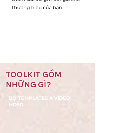
thương hiệu của bạn.
Nếu làm đúng đủ các bước
này, mình tin việc hành động
đúng insight khách hàng sẽ
dễ dàng hơn và yên tâm hơn
rất nhiều đó. Good luck.
TOOLKIT GỒM
NHỮNG GÌ?
BỘ TEMPLATES X VIDEO
HDSD