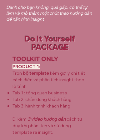
Dành cho bạn không quá gấp, có thể tự
làm và mò thêm một chút theo hướng dẫn
để nặn hình insight
Do It Yourself
PACKAGE
TOOLKIT ON
LY
​​PRODUCT 1:
Trọn
bộ template
kèm gợi ý chi
tiết
cách điền và phân tích insight theo
lộ trình:
Tab 1 :
tổng quan business
Tab 2: chân dung khách hàng
Tab 3: hành trình khách hàng
Đi kèm
3 video hướng dẫn
cách tư
duy khi phân tích và sử dụng
template ra insight.