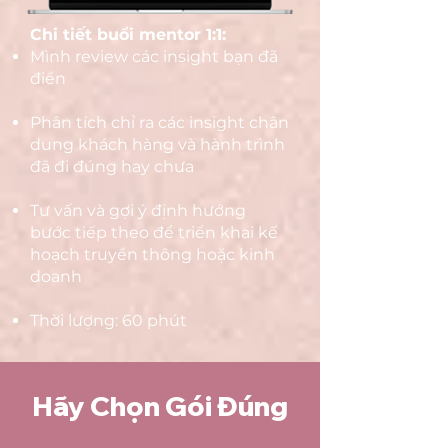
​​Chi tiết buổi mentor 1:1:
Mình review các insight bạn đã
điền
Phân tích chỉ ra các insight chân
dung khách hàng và hành trình
đã đi đúng hay chưa
Tư vấn và gợi ý định hướng
bước tiếp theo để triển khai kế
hoạch truyền thông hoặc kinh
doanh
Thời lượng: 60 phút
Hãy Chọn Gói Đúng