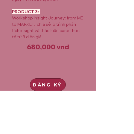
PRODUCT 3:
Workshop Insight Journey: from ME
to MARKET, chia sẻ lộ trình phân
tích insight và thảo luận case thực
tế từ 3 diễn giả
680,000 vnd
ĐĂNG KÝ
Dành cho bạn cần nhanh chóng nắm
insight khách hàng để yên tâm lên kế
hoạch tiếp thị, kinh doanh.