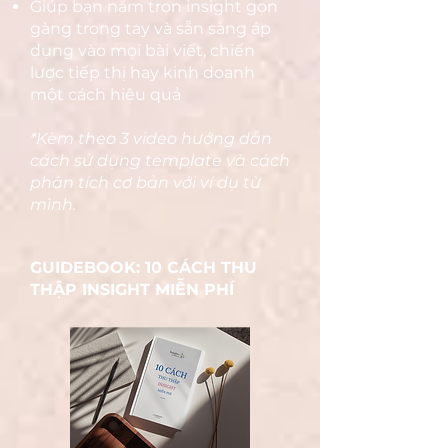
Giúp bạn nắm trọn insight gọn
gàng trong tay và sẵn sàng áp
dụng vào mọi bài viết, chiến
lược tiếp thị hay kinh doanh
một cách hiệu quả
*​Kèm theo 3 video hướng dẫn
cách sử dụng template và cách
phân tích cơ bản với ví dụ từ
mình.
GUIDEBOOK: 10 CÁCH THU
THẬP INSIGHT MIỄN PHÍ