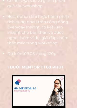
Cơ hội Q&A sâu và giành phần
quà sau workshop
​Best option khi thực hành phân
tích cùng nhau trên cộng đồng
Everyday Insight, có kết luận
insight cho bản thân và được
nghe thêm ví dụ, giải đáp thêm
thắc mắc trong workshop
Dự kiến: 09.03 trong 120p
1 BUỔI MENTOR 1:1 60 PHÚT