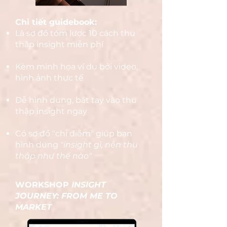
Chi tiết guidebook:
Là sơ đồ tóm lược 10 cách thu
thập insight miễn phí
Kèm minh họa ví dụ bởi video,
hình ảnh thực tế
Dễ hình dung, bắt tay vào thu
thập insight ngay
Có sơ đồ "chỉ điểm" giúp bạn
hình dung
"insight gì, nên thu
thập như thế nào"
WORKSHOP
INSIGHT
JOURNEY: FROM ME TO
MARKET