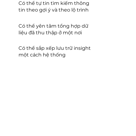
Có thể tự tin tìm kiếm thông
tin theo gợi ý và theo lộ trình
Có thể yên tâm tổng hợp dữ
liệu đã thu thập ở một nơi
Có thể sắp xếp lưu trữ insight
một cách hệ thống
Tóm lại, đây là một bộ working
document mà bạn có thể thuận
tiện mở ra xem và sử dụng bất
cứ khi nào bạn cần ý tưởng để
viết nội dung, lên kế hoạch
truyền thông hay định hướng
chiến lược kinh doanh.