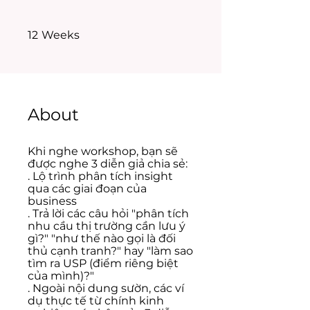
12 Weeks
12
Weeks
About
Khi nghe workshop, bạn sẽ
được nghe 3 diễn giả chia sẻ:
. Lộ trình phân tích insight
qua các giai đoạn của
business
. Trả lời các câu hỏi "phân tích
nhu cầu thị trường cần lưu ý
gì?" "như thế nào gọi là đối
thủ cạnh tranh?" hay "làm sao
tìm ra USP (điểm riêng biệt
của mình)?"
. Ngoài nội dung sườn, các ví
dụ thực tế từ chính kinh