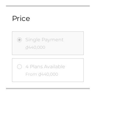
Price
Single Payment
₫440,000
4 Plans Available
From ₫440,000
Share