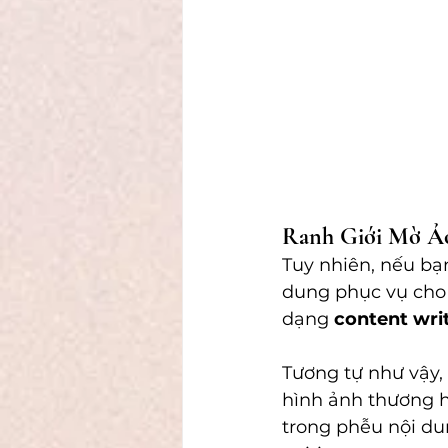
Ranh Giới Mờ Ảo
Tuy nhiên, nếu bạ
dung phục vụ cho 
dạng 
content wri
Tương tự như vậy,
hình ảnh thương h
trong phễu nội du