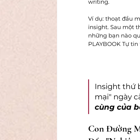
writing.
Ví dụ: thoạt đầu m
insight. Sau một t
những bạn nào qua
PLAYBOOK Tự tin t
Insight thứ 
mại" ngày c
cùng của bạ
Con Đường Mì