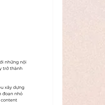
ới những nội 
 trở thành 
êu xây dựng 
n đoạn nhỏ 
 content 