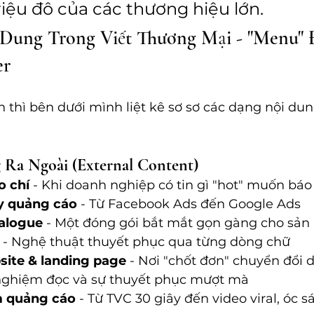
iệu đô của các thương hiệu lớn.
Dung Trong Viết Thương Mại - "Menu" 
er
 thì bên dưới mình liệt kê sơ sơ các dạng nội dung
Ra Ngoài (External Content)
o chí
 - Khi doanh nghiệp có tin gì "hot" muốn báo 
y quảng cáo
 - Từ Facebook Ads đến Google Ads
alogue
 - Một đóng gói bắt mắt gọn gàng cho sản
 - Nghệ thuật thuyết phục qua từng dòng chữ
ite & landing page
 - Nơi "chốt đơn" chuyển đổi di
 nghiệm đọc và sự thuyết phục mượt mà 
m quảng cáo
 - Từ TVC 30 giây đến video viral, óc s