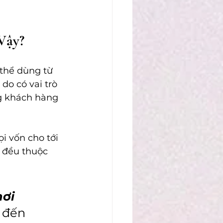
Vậy?
 thể dùng từ 
do có vai trò 
ng khách hàng 
i vốn cho tới 
 đều thuộc 
ơi 
 đến 