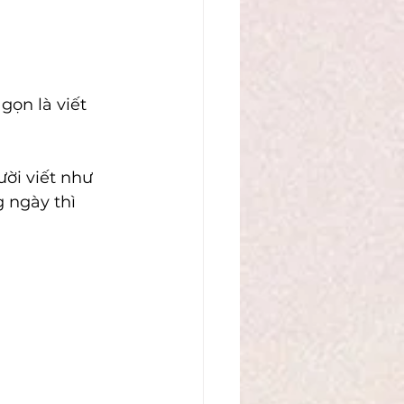
ọn là viết 
ời viết như 
 ngày thì 