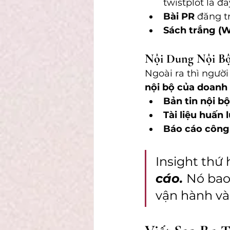
twistplot là đâ
Bài PR
 đăng t
Sách trắng (W
Nội Dung Nội Bộ
Ngoài ra thì người
nội bộ của doanh
Bản tin nội bộ
Tài liệu huấn 
Báo cáo công
Insight thứ h
cáo. 
Nó bao
vận hành và 