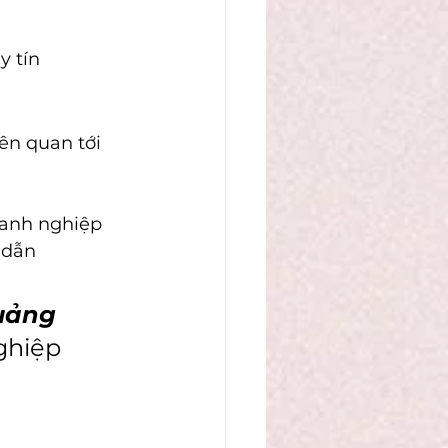
 tín 
ên quan tới 
oanh nghiệp
 dẫn
uảng 
ghiệp 