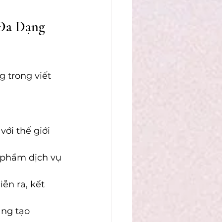
Đa Dạng 
 trong viết 
với thế giới
 phẩm dịch vụ
ễn ra, kết 
áng tạo 