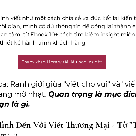
ình viết như một cách chia sẻ và đúc kết lại kiến 
hời gian, mình có đủ thông tin để đóng lại thành 
n tâm, từ Ebook 10+ cách tìm kiếm insight miễn p
hiết kế hành trình khách hàng. 
Tham khảo Library tài liệu học insight
ba: Ranh giới giữa "viết cho vui" và "vi
àng mờ nhạt. 
Quan trọng là mục đíc
n là gì.
nh Đến Với Viết Thương Mại - Từ "T