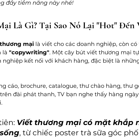
ing đầy tiềm năng này nhé!
ại Là Gì? Tại Sao Nó Lại "Hot" Đến 
 thương mại
 là viết cho các doanh nghiệp, còn có
 là 
"copywriting"
. Một cây bút viết thương mại tự 
h nghiệp kết nối với khách hàng, đặc biệt là nhữ
 cáo, brochure, catalogue, thư chào hàng, thư gọ
rên đài phát thanh, TV bạn nghe thấy hàng ngày
.
iên: 
Viết thương mại có mặt khắp n
 sống
, từ chiếc poster trà sữa góc phố