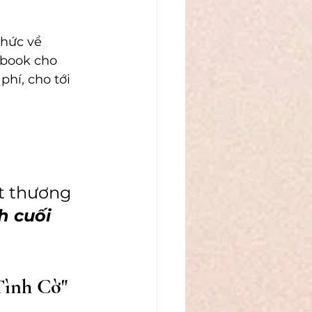
thức về 
ebook cho 
hí, cho tới 
ết thương 
h cuối 
ình Cờ" 