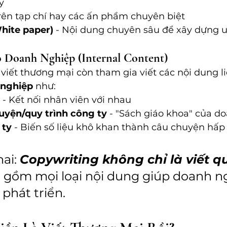
y 
rên tạp chí hay các ấn phẩm chuyên biệt
hite paper)
 - Nội dung chuyên sâu để xây dựng uy
 Doanh Nghiệp (Internal Content)
 viết thương mại còn tham gia viết các nội dung li
 nghiệp
 như:
 - Kết nối nhân viên với nhau
luyện/quy trình công ty
 - "Sách giáo khoa" của d
 ty
 - Biến số liệu khô khan thành câu chuyện hấp
ai: 
Copywriting không chỉ là viết q
 gồm mọi loại nội dung giúp doanh n
phát triển.