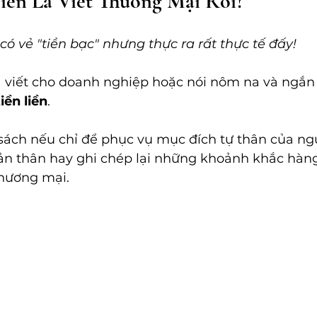
iền Là Viết Thương Mại Rồi?
ó vẻ "tiền bạc" nhưng thực ra rất thực tế đấy!
à viết cho doanh nghiệp hoặc nói nôm na và ngắn g
tiền liền
.
 sách nếu chỉ để phục vụ mục đích tự thân của ngư
 bản thân hay ghi chép lại những khoảnh khắc hàng
thương mại. 