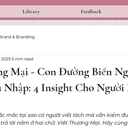
Library
Feedback
Brand & Branding
, 2025
5 min read
ng Mại - Con Đường Biến Ng
 Nhập: 4 Insight Cho Người
ắc mắc tại sao có người viết lách mà vẫn kiếm đư
trả lời nằm ở hai chữ: Viết Thương Mại. Hãy cùn