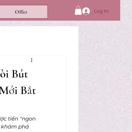
Log In
Offer
òi Bút
 Mới Bắt
ợc tiền "ngon 
g khám phá 