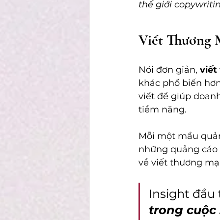
thế giới copywrit
Viết Thương M
Nói đơn giản, 
viết
khác phổ biến hơn
viết để giúp doan
tiềm năng.
Mỗi một mẩu quảng
những quảng cáo t
về viết thương mại
Insight đầu t
trong cuộc