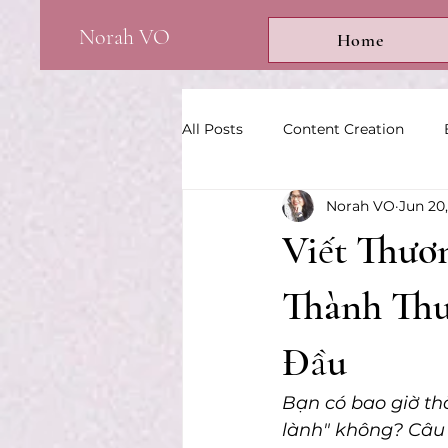
Norah VO
Home
All Posts
Content Creation
Norah VO
Jun 20
Viết Thươ
Thành Thu
Đầu
Bạn có bao giờ th
lành" không? Câu 