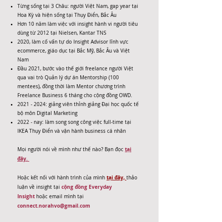
Từng sống tại 3 Châu: người Việt Nam, gap year tại
Hoa Kỳ và hiện sống tại Thụy Điển, Bắc Âu
Hơn 10 năm làm việc với insight hành vi người tiêu
dùng từ 2012 tại Nielsen, Kantar TNS
2020, làm cố vấn tự do Insight Advisor lĩnh vực
ecommerce, giáo dục tại Bắc Mỹ, Bắc Âu và Việt
Nam
Đầu 2021, bước vào thế giới freelance người Việt
qua vai trò Quản lý dự án Mentorship (100
mentees), đồng thời làm Mentor chương trình
Freelance Business 6 tháng cho cộng đồng OWD.
2021 - 2024
: giảng viên thỉnh giảng Đại học quốc tế
bộ môn Digital Marketing
2022 - nay: làm song song công việc full-time tại
IKEA Thụy Điển và vận hành business cá nhân
tại
Mọi người nói về mình như thế nào? Bạn đọc
đây.
tại đây,
Hoặc kết nối với hành trình của mình
thảo
cộng đồng Everyday
luận về insight tại
Insight
hoặc email mình tại
connect.norahvo@gmail.com