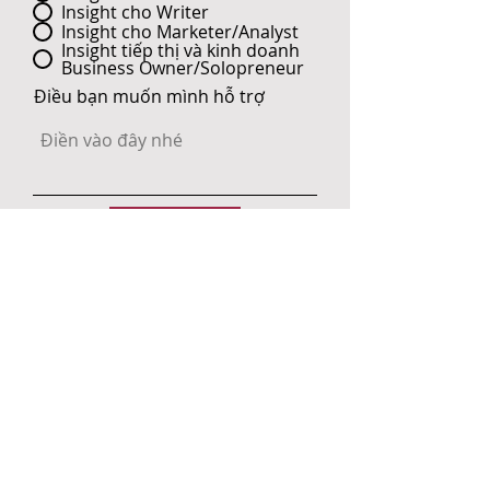
Insight cho Writer
Insight cho Marketer/Analyst
Insight tiếp thị và kinh doanh
Business Owner/Solopreneur
Điều bạn muốn mình hỗ trợ
Submit
SẢN PHẨM DỊCH VỤ
UNLOCK YOUR INSIGHTS:
Chương
trình dành cho tất cả đối tượng có
nhu cầu khám phá chiều sâu của bản
thân bằng việc thu thập và phân tích
insight của chính mình. Thông qua