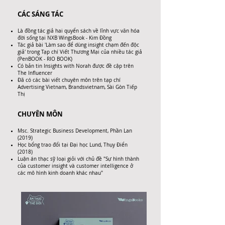
CÁC SÁNG TÁC​
Là đồng tác giả hai quyển sách về lĩnh vực văn hóa
đời sống tại NXB WingsBook - Kim Đồng
Tác giả bài 'Làm sao để dùng insight chạm đến độc
giả' trong Tạp chí Viết Thương Mại của nhiều tác giả
(PenBOOK - RIO BOOK)
Có bản tin Insights with Norah được đề cập trên
The Influencer
Đã có các bài viết chuyên môn trên tạp chí
Advertising Vietnam, Brandsvietnam, Sài Gòn Tiếp
Thị
CHUYÊN MÔN
Msc. Strategic Business Development, Phần Lan
(2019)
Học bổng trao đổi tại Đại học Lund, Thụy Điển
(2018)
Luận án thạc sỹ loại giỏi với chủ đề "Sự hình thành
của customer insight và customer intelligence ở
các mô hình kinh doanh khác nhau"